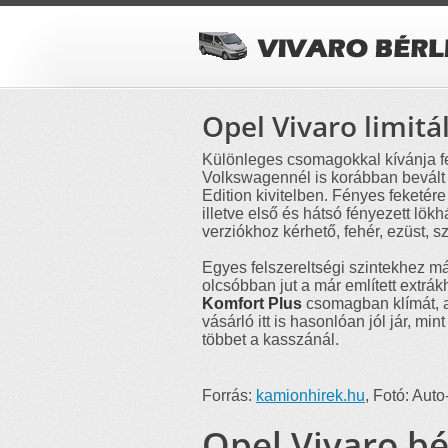
Opel Vivaro limitál
Különleges csomagokkal kívánja fe
Volkswagennél is korábban bevált r
Edition kivitelben. Fényes feketére
illetve első és hátsó fényezett lök
verziókhoz kérhető, fehér, ezüst, s
Egyes felszereltségi szintekhez m
olcsóbban jut a már említett extrá
Komfort Plus
csomagban klímát, a 
vásárló itt is hasonlóan jól jár, m
többet a kasszánál.
Forrás:
kamionhirek.hu
, Fotó: Aut
Opel Vivaro bé