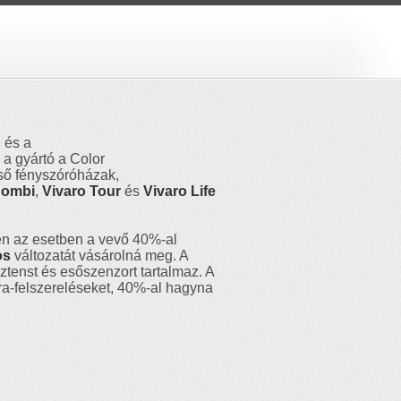
 és a
 a gyártó a Color
első fényszóróházak,
Combi
,
Vivaro Tour
és
Vivaro
Life
ben az esetben a vevő 40%-al
os
változatát vásárolná meg. A
tenst és esőszenzort tartalmaz. A
tra-felszereléseket, 40%-al hagyna