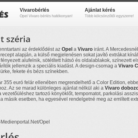
Vivarobérlés
Ajánlat kérés
Opel Vivaro bérlés hatékonyan!
Több kölcsönzőtől egyszerre!
t széria
nntartani az érdeklődést az
Opel
a
Vivaro
iránt. A Mercedesnél
ecept alapján, a külső megjelenésen sokat javító extrákat kínál
 fényezett alufelnik, sötétített hátsó és oldalablakok, színezett 
hárítók jellemzik a speciális kiadást. A design-csomag a
Vivaro 
zürke, fekete és bézs színekben.
ár 355 euró felár ellenében megrendelhető a Color Edition, eb
khoz. Az se marad különleges ajánlat nélkül aki a
Vivaro doboz
vezetőüléshez tartozó könyöklőt, tempomatot, parkolási asszisz
int a másik esetben, ha egyesével rendelgetné meg az említett ex
o-Medienportal.Net/Opel
rlés